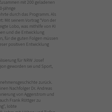
: Zusammen mit 200 geladenen
0-jährige
hrte durch das Programm. Als
t: Mit seinem Vortrag “Von der
igte Lobo, was mithilfe von KI
hmen und die Entwicklung
n, für die guten Folgen müssen
eser positiven Entwicklung
lisierung für NRW Josef
gion geworden sei und Sport,
ternehmensgeschichte zurück.
seinen Nachfolger Dr. Andreas
ionierung von Aggerstrom und
 auch Frank Röttger zu
g", lobte