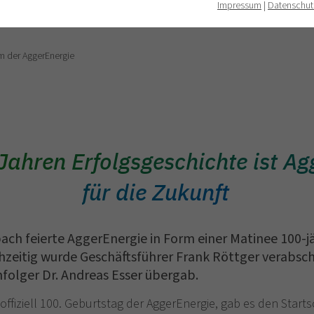
Impressum
|
Datenschut
m der AggerEnergie
ahren Erfolgsgeschichte ist Agg
für die Zukunft
h feierte AggerEnergie in Form einer Matinee 100-j
hzeitig wurde Geschäftsführer Frank Röttger verabsch
hfolger Dr. Andreas Esser übergab.
offiziell 100. Geburtstag der AggerEnergie, gab es den Star