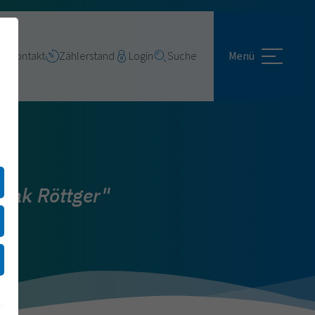
Kontakt
Zählerstand
Login
Suche
Menü
ank Röttger"