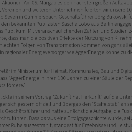
 Aktionen. Am 06. Mai gab es den nächsten großen Auftakt
en, Vereinen und weiteren Unternehmen feierten wir unsere 10
o Seven in Gummersbach. Geschäftsführer Jörg Bukowski fü
 den bekannten Publizisten Sascha Lobo aus Berlin engagier
as Publikum. Mit veranschaulichenden Zahlen und Studien ze
tonte, dass man die positiven Effekte der Nutzung von KI ne
schlechten Folgen von Transformation kommen von ganz allei
in regionaler Energieversorger wie AggerEnergie könne zu di
etär im Ministerium für Heimat, Kommunales, Bau und Digita
ss “AggerEnergie in ihren 100 Jahren zu einer Säule der Re
tz fördere.”
lickte in seinem Vortrag “Zukunft hat Herkunft” auf die Un
ger sich gestern offiziell und übergab den “Staffelstab” an 
ls Geschäftsführer und hatte zunächst die Aufgabe, die Fus
rchzuführen. Dass daraus eine Erfolgsgeschichte wurde, sei
mer Ruhe ausgestrahlt, standest für Ergebnisse und Leistun