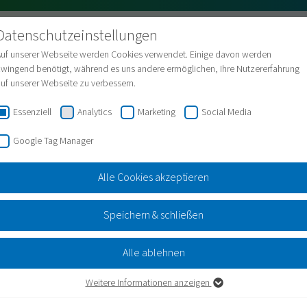
Datenschutzeinstellungen
Assistent
Gebärdensprache
Leichte Sprache
Auf unserer Webseite werden Cookies verwendet. Einige davon werden
wingend benötigt, während es uns andere ermöglichen, Ihre Nutzererfahrung
uf unserer Webseite zu verbessern.
Essenziell
Analytics
Marketing
Social Media
Google Tag Manager
Alle Cookies akzeptieren
0 Jahre AggerEnergie & Abschied Fr
Speichern & schließen
Alle ablehnen
Weitere Informationen anzeigen