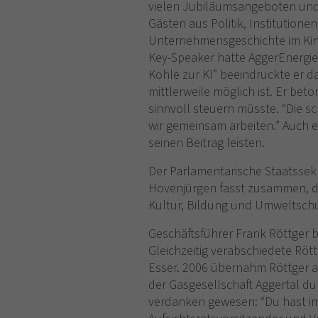
vielen Jubiläumsangeboten und
Gästen aus Politik, Institution
Unternehmensgeschichte im Kin
Key-Speaker hatte AggerEnergie
Kohle zur KI” beeindruckte er d
mittlerweile möglich ist. Er be
sinnvoll steuern müsste. “Die 
wir gemeinsam arbeiten.” Auch e
seinen Beitrag leisten.
Der Parlamentarische Staatssekr
Hovenjürgen fasst zusammen, da
Kultur, Bildung und Umweltschu
Geschäftsführer Frank Röttger b
Gleichzeitig verabschiedete Rött
Esser. 2006 übernahm Röttger a
der Gasgesellschaft Aggertal du
verdanken gewesen: “Du hast im