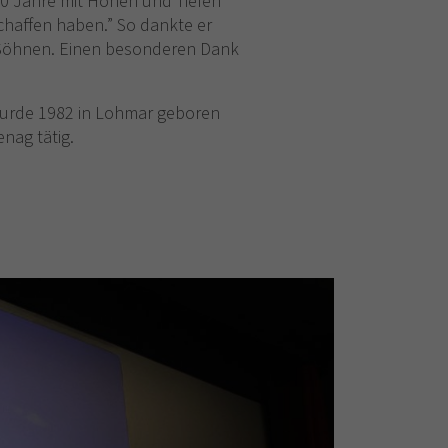
 20 Jahre mit Höhen und Tiefen
chaffen haben.” So dankte er
n Söhnen. Einen besonderen Dank
wurde 1982 in Lohmar geboren
enag tätig.