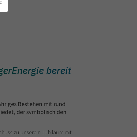
z
erEnergie bereit
ähriges Bestehen mit rund
iedet, der symbolisch den
tschuss zu unserem Jubiläum mit