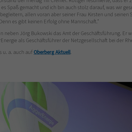
orstand der rhenag Till Cremer. Röttger resümierte, dass er
es Spaß gemacht und ich bin auch stolz darauf, was wir ges
egleitern, allen voran aber seiner Frau Kirsten und seine
“Denn es gibt keinen Erfolg ohne Mannschaft.”
un neben Jörg Bukowski das Amt der Geschäftsführung. Er 
rEnergie als Geschäftsführer der Netzgesellschaft bei der Rh
s u. a. auch auf
Oberberg Aktuell
.