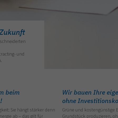
 Zukunft
eschneiderten
racting- und
.
um beim
Wir bauen Ihre eig
!
ohne Investitionsko
keit: Sie hängt stärker denn
Grüne und kostengünstige E
ergie ab – das gilt für
Grundstück produzieren, o