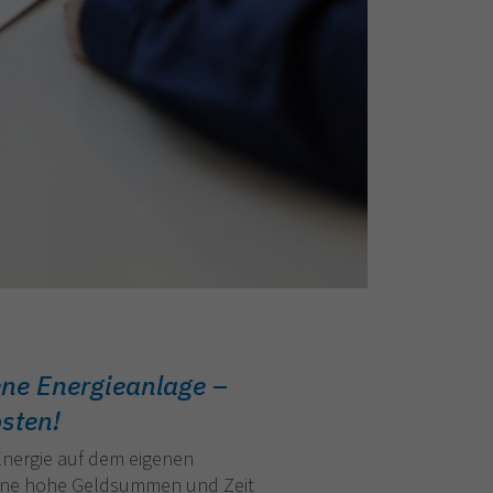
ene Energieanlage –
sten!
nergie auf dem eigenen
hne hohe Geldsummen und Zeit