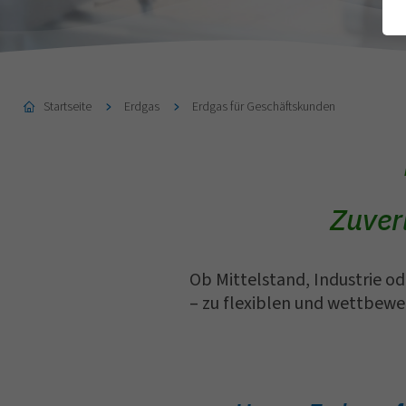
Startseite
Erdgas
Erdgas für Geschäftskunden
Zuver
Ob Mittelstand, Industrie o
– zu flexiblen und wettbewe