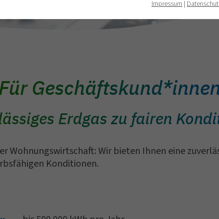
Impressum
|
Datenschut
Für Geschäftskund*inne
lässiges Erdgas zu fairen Kondi
der Wohnungswirtschaft: Wir bieten Ihnen eine zuverl
rbsfähigen Konditionen.