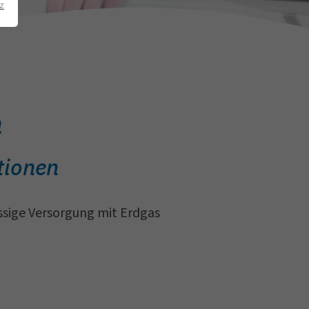
z
n
tionen
ässige Versorgung mit Erdgas