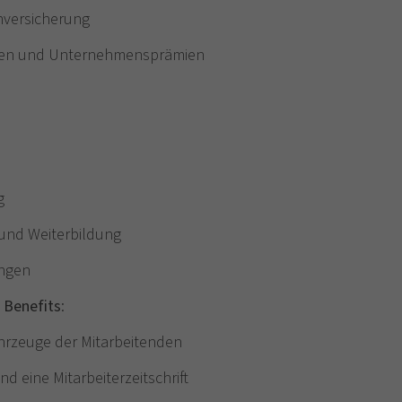
nversicherung
lagen und Unternehmensprämien
ng
 und Weiterbildung
ngen
e
Benefits
:
hrzeuge der Mitarbeitenden
d eine Mitarbeiterzeitschrift