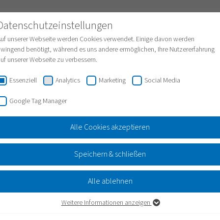
Datenschutzeinstellungen
Assistent
Gebärdensprache
Leichte Sprache
Auf unserer Webseite werden Cookies verwendet. Einige davon werden
wingend benötigt, während es uns andere ermöglichen, Ihre Nutzererfahrung
uf unserer Webseite zu verbessern.
Essenziell
Analytics
Marketing
Social Media
gie für unsere Mitarbeiterinnen und
Google Tag Manager
lt sich aus. Wir bieten unseren Mitarbeiterinnen und Mitarbei
tung. Betriebliche Zusatzleistungen und regelmäßige Weite
Alle Cookies akzeptieren
 Qualifikation. Und eine teamorientierte Wohlfühlatmosphäre
 Gas und Trinkwasser. Wir tragen die Energiewende ins Obe
Speichern & schließen
Alle ablehnen
Weitere Informationen anzeigen