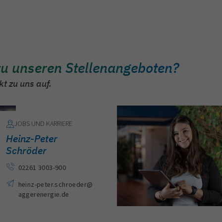
tzten werden Fort- und Weiterbildungen zusammen ausges
zu unseren Stellenangeboten?
t zu uns auf.
JOBS UND KARRIERE
Heinz-Peter
Schröder
02261 3003-900
heinz-peter.schroeder
@
aggerenergie.de