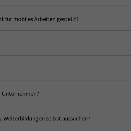
n” bieten wir sowohl Vollzeit- als auch Teilzeitstellen an. M
ind und Kinder haben oder pflegende Angehörige sind, haben
 für mobiles Arbeiten gestellt?
 wir auch Stellen in Teilzeit an.
on uns technisch mit allem ausgestattet, damit Sie mobil un
ns sehr wichtig. Deshalb erstellen wir Ihnen einen individuel
ch einen Einblick in andere Abteilungen.
V" arbeiten, beträgt die Probezeit sechs Monate.
im Unternehmen?
pertenstellen gibt, wird zuerst intern nach passenden Kand
das Unternehmen weiter und somit auch seine Mitarbeiter*in
w. Weiterbildungen selbst aussuchen?
ter*innen sind für uns wichtig.