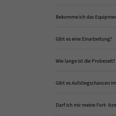
Unter dem Bereich “Offene Stelle
unterschiedlichen Lebenslagen s
Bekomme ich das Equipment
Vollzeit zu arbeiten. Daher bieten
Selbstverständlich werden Sie v
Gibt es eine Einarbeitung?
Eine gute Einarbeitung ist für u
bekommen Sie beispielsweise au
Wie lange ist die Probezeit?
Da wir mit dem Tarifvertrag "TV-
Gibt es Aufstiegschancen 
Wenn es freie Führungs- oder Ex
Grundsätzlich entwickelt sich 
Darf ich mir meine Fort- bz
Weiterbildungen unserer Mitarbei