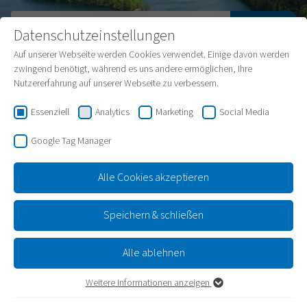
Zum
Inhalt
Datenschutzeinstellungen
springen
Auf unserer Webseite werden Cookies verwendet. Einige davon werden
zwingend benötigt, während es uns andere ermöglichen, Ihre
Nutzererfahrung auf unserer Webseite zu verbessern.
Essenziell
Analytics
Marketing
Social Media
Google Tag Manager
Alle Cookies akzeptieren
Startseite
Heizung & Wasser
Wasserkraftwerke
Speichern & schließen
Wasserkraft
Alle ablehnen
Weitere Informationen anzeigen
Bewegungsenergie für eine