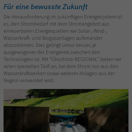
Für eine bewusste Zukunft
Die Herausforderung im zukünftigen Energiesystem ist
es, den Strombedarf mit dem Stromangebot aus
erneuerbaren Energiequellen wie Solar-, Wind-,
Wasserkraft- und Biogasanlagen aufeinander
abzustimmen. Dies gelingt umso besser, je
ausgewogener der Energiemix zwischen den
Technologien ist. Mit “Ökostrom REGIONAL” bieten wir
einen speziellen Tarif an, bei dem Strom nur aus den
Wasserkraftwerken sowie weiterer Anlagen aus der
Region verwendet wird.