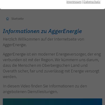
Impressum
|
Datenschutz
Startseite
Informationen zu AggerEnergie
Herzlich Willkommen auf der Internetseite von
AggerEnergie.
AggerEnergie ist ein moderner Energieversorger, der eng
verbunden ist mit der Region. Wir kümmern uns darum,
dass die Menschen im Oberbergischen Land und
Overath sicher, fair und zuverlässig mit Energie versorgt
werden.
In diesem Video finden Sie Informationen zu den
angebotenen Dienstleistungen.